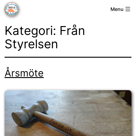
Skip
Menu
to
Forsa
content
Kategori:
Från
OK
Styrelsen
Årsmöte