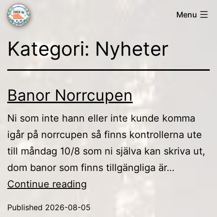
Skip
Menu
to
Forsa
content
Kategori:
Nyheter
OK
Banor Norrcupen
Ni som inte hann eller inte kunde komma
igår på norrcupen så finns kontrollerna ute
till måndag 10/8 som ni själva kan skriva ut,
dom banor som finns tillgängliga är…
Banor
Continue reading
Norrcupen
Published
2026-08-05