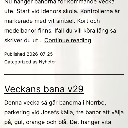
Nu hänger banorna för kommande vecka
ute. Start vid Idenors skola. Kontrollerna är
markerade med vit snitsel. Kort och
medelbanor finns. Ifall du vill köra lång så
Veckans
skriver du ut…
Continue reading
bana
Published
2026-07-25
V
Categorized as
Nyheter
31
Veckans bana v29
Denna vecka så går banorna i Norrbo,
parkering vid Josefs källa, tre banor att välja
på, gul, orange och blå. Det hänger vita