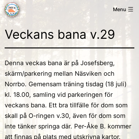
Skip
Menu
to
Forsa
content
Veckans bana v.29
OK
Denna veckas bana är på Josefsberg,
skärm/parkering mellan Näsviken och
Norrbo. Gemensam träning tisdag (18 juli)
kl. 18.00, samling vid parkeringen för
veckans bana. Ett bra tillfälle för dom som
skall på O-ringen v.30, även för dom som
inte tänker springa där. Per-Åke B. kommer
att finnas på plats med utskrivna kartor.