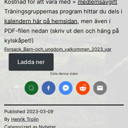
Kostnad för att vara med =
medlemsavgift
Träningsgruppernas program hittar du dels i
kalendern här på hemsidan
, men även i
PDF-filen nedan (skriv ut den och häng på
kylskåpet!)
Forsaok_Barn-och_ungdom_valkommen_2023_var
Ladda ner
Dela denna sidan
Published
2023-03-09
By
Henrik Trolin
Categorized as
Nyheter