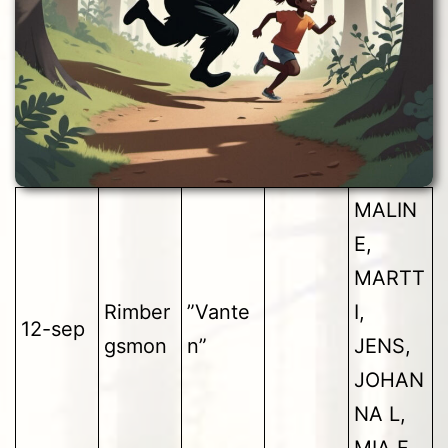
MALIN
E,
MARTT
Rimber
”Vante
I,
12-sep
gsmon
n”
JENS,
JOHAN
NA L,