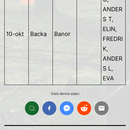
ANDER
S T,
ELIN,
10-okt
Backa
Banor
FREDRI
K,
ANDER
S L,
EVA
Dela denna sidan