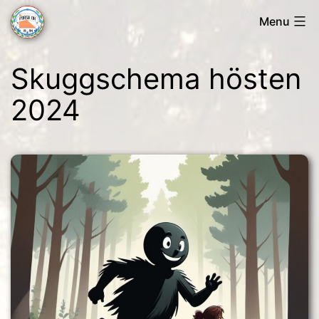
Skip
Menu
to
Forsa
content
Skuggschema hösten
OK
2024