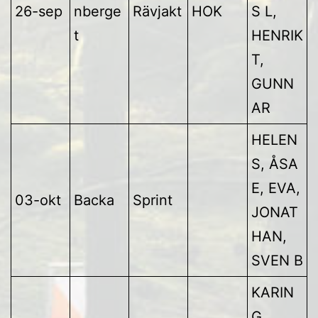
26-sep
nberge
Rävjakt
HOK
S L,
t
HENRIK
T,
GUNN
AR
HELEN
S, ÅSA
E, EVA,
03-okt
Backa
Sprint
JONAT
HAN,
SVEN B
KARIN
G,