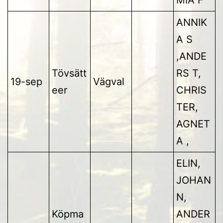
MIA F
ANNIK
A S
,ANDE
Tövsätt
RS T,
19-sep
Vägval
eer
CHRIS
TER,
AGNET
A ,
ELIN,
JOHAN
N,
Köpma
ANDER