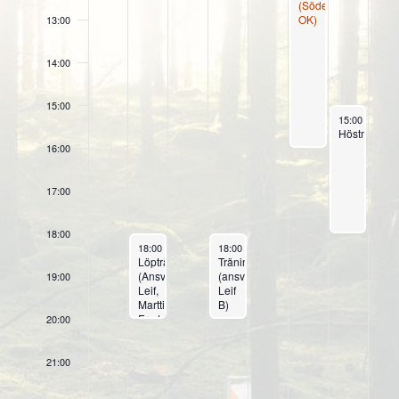
(Söderhamns
OK)
13:00
14:00
15:00
November 10,
15:00
-
18:00
Höstmöte
16:00
17:00
18:00
November 5, 2024
November 7, 2024
18:00
-
20:00
18:00
-
20:00
Löpträning
Träning
(Ansv.
(ansv.
19:00
Leif,
Leif
Martti,
B)
Fredrik)
+
20:00
och
Soppa
styrka
(Ansv.
(ansv.
enl.
21:00
Amy
Schema)
och