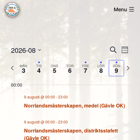
Skip
Menu
to
Forsa
content
OK
2026-08
Evene
Ev
Sök
Vecka
Välj
vyn
Searc
MÅN
TIS
ONS
TOR
FRE
LÖR
SÖN
Föregående
Näst
datum
3
4
5
6
7
8
9
and
vecka
veck
00:00
Views
9 augusti @ 00:00
-
23:00
Naviga
Norrlandsmästerskapen, medel (Gävle OK)
9 augusti @ 00:00
-
23:00
Norrlandsmästerskapen, distriktsstafett
(Gävle OK)