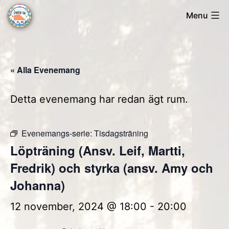
Skip
Menu
to
Forsa
content
OK
« Alla Evenemang
Detta evenemang har redan ägt rum.
Evenemangs-serie:
Tisdagsträning
Löpträning (Ansv. Leif, Martti,
Fredrik) och styrka (ansv. Amy och
Johanna)
12 november, 2024 @ 18:00
-
20:00