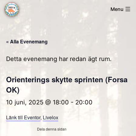
Skip
Menu
to
Forsa
content
OK
« Alla Evenemang
Detta evenemang har redan ägt rum.
Orienterings skytte sprinten (Forsa
OK)
10 juni, 2025 @ 18:00
-
20:00
Länk till Eventor
,
Livelox
Dela denna sidan