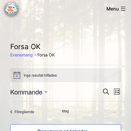
Skip
Menu
to
Forsa
content
OK
Forsa OK
Evenemang
Forsa OK
Evenemang
Inga resultat hittades.
Notis
Kommande
Evene
Ev
Sök
Lista
Välj
vyn
Searc
datum.
Idag
Nästa
Evenemang
Föregående
and
Evenema
Views