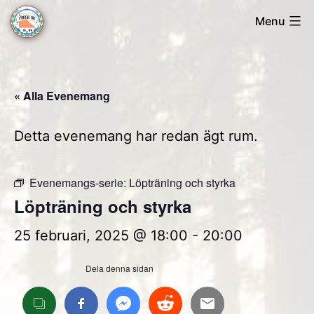
Skip
Menu
to
Forsa
content
OK
« Alla Evenemang
Detta evenemang har redan ägt rum.
Evenemangs-serie:
Löpträning och styrka
Löpträning och styrka
25 februari, 2025 @ 18:00
-
20:00
Dela denna sidan