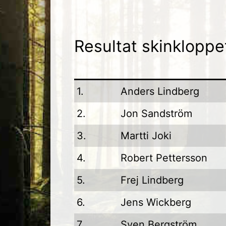
Resultat skinkl
1.
Anders Lindberg
2.
Jon Sandström
3.
Martti Joki
4.
Robert Pettersson
5.
Frej Lindberg
6.
Jens Wickberg
7.
Sven Bergström