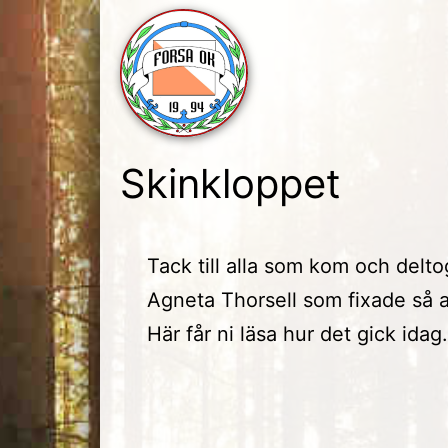
Skip
to
content
Forsa
Skinkloppet
OK
Tack till alla som kom och deltog 
Agneta Thorsell som fixade så at
Här får ni läsa hur det gick idag.