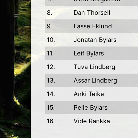
8.
Dan Thorsell
9.
Lasse Eklund
10.
Jonatan Bylars
11.
Leif Bylars
12.
Tuva Lindberg
13.
Assar Lindberg
14.
Anki Teike
15.
Pelle Bylars
16.
Vide Rankka