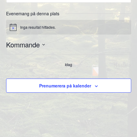
Evenemang på denna plats
Inga resultat hittades.
Notis
Kommande
Välj
datum.
Föregående
Idag
Nästa
Evenemang
Evene
Prenumerera på kalender