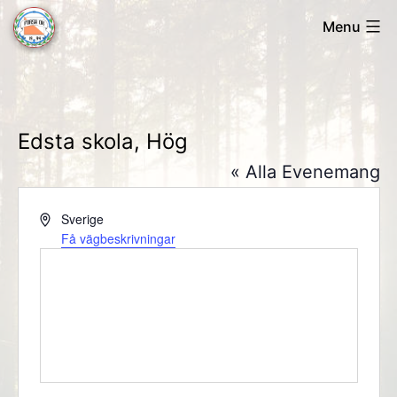
Skip
Menu
to
Forsa
content
OK
Edsta skola, Hög
« Alla Evenemang
Adress
Sverige
Få vägbeskrivningar