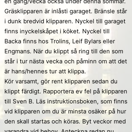
en gång/vecka också under denna sommar.
Gräsklipparen är inlåsti garaget. Bränsle står
i dunk bredvid klipparen. Nyckel till garaget
finns inyckelskåpet i köket. Nyckel till
Backa finns hos Trolins, Leif Bylars eller
Engmans. När du klippt så ring till den som
står i tur nästa vecka och påminn om att det
är hans/hennes tur att klippa.
Kör varsamt, gör rent klipparen sedan du
klippt färdigt. Rapportera ev fel på klipparen
till Sven B. Läs instruktionsboken, som finns
vid klipparen om du är minsta osäker på hur
den skall startas och köras. Byt veckor med
varandra vid behov. Anteckna redan nu