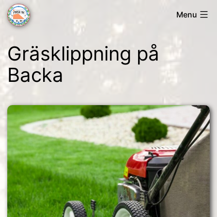
Skip
Menu
to
Forsa
content
Gräsklippning på
OK
Backa