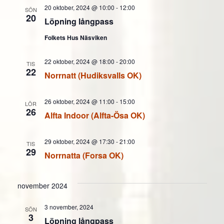
20 oktober, 2024 @ 10:00
-
12:00
SÖN
20
Löpning långpass
Folkets Hus Näsviken
22 oktober, 2024 @ 18:00
-
20:00
TIS
22
Norrnatt (Hudiksvalls OK)
26 oktober, 2024 @ 11:00
-
15:00
LÖR
26
Alfta Indoor (Alfta-Ösa OK)
29 oktober, 2024 @ 17:30
-
21:00
TIS
29
Norrnatta (Forsa OK)
november 2024
3 november, 2024
SÖN
3
Löpning långpass