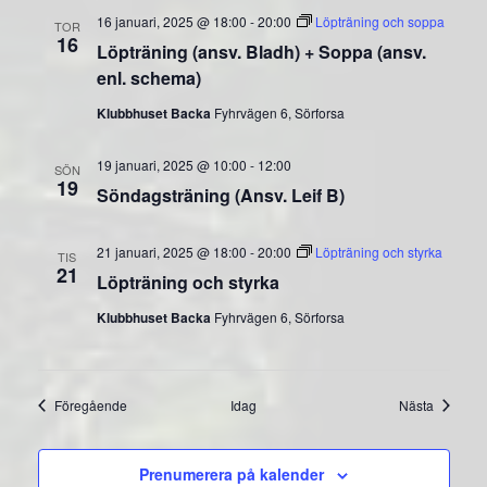
16 januari, 2025 @ 18:00
-
20:00
Löpträning och soppa
TOR
16
Löpträning (ansv. Bladh) + Soppa (ansv.
enl. schema)
Klubbhuset Backa
Fyhrvägen 6, Sörforsa
19 januari, 2025 @ 10:00
-
12:00
SÖN
19
Söndagsträning (Ansv. Leif B)
21 januari, 2025 @ 18:00
-
20:00
Löpträning och styrka
TIS
21
Löpträning och styrka
Klubbhuset Backa
Fyhrvägen 6, Sörforsa
Evenemang
Evenem
Föregående
Idag
Nästa
Prenumerera på kalender