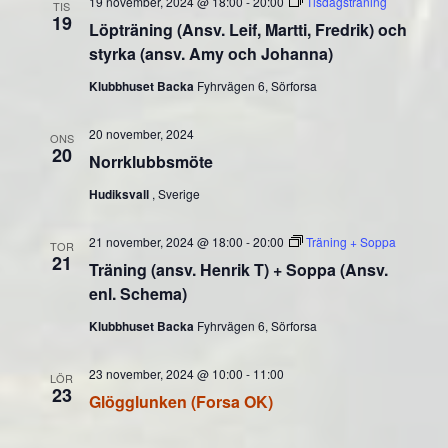
19 november, 2024 @ 18:00
-
20:00
Tisdagsträning
TIS
19
Löpträning (Ansv. Leif, Martti, Fredrik) och
styrka (ansv. Amy och Johanna)
Klubbhuset Backa
Fyhrvägen 6, Sörforsa
20 november, 2024
ONS
20
Norrklubbsmöte
Hudiksvall
, Sverige
21 november, 2024 @ 18:00
-
20:00
Träning + Soppa
TOR
21
Träning (ansv. Henrik T) + Soppa (Ansv.
enl. Schema)
Klubbhuset Backa
Fyhrvägen 6, Sörforsa
23 november, 2024 @ 10:00
-
11:00
LÖR
23
Glögglunken (Forsa OK)