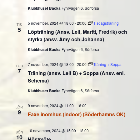
Klubbhuset Backa
Fyhrvägen 6, Sörforsa
5 november, 2024 @ 18:00
-
20:00
Tisdagsträning
TIS
5
Löpträning (Ansv. Leif, Martti, Fredrik) och
styrka (ansv. Amy och Johanna)
Klubbhuset Backa
Fyhrvägen 6, Sörforsa
7 november, 2024 @ 18:00
-
20:00
Träning + Soppa
TOR
7
Träning (ansv. Leif B) + Soppa (Ansv. enl.
Schema)
Klubbhuset Backa
Fyhrvägen 6, Sörforsa
9 november, 2024 @ 11:00
-
16:00
LÖR
9
Faxe inomhus (indoor) (Söderhamns OK)
10 november, 2024 @ 15:00
-
18:00
SÖN
10
Höstmöte