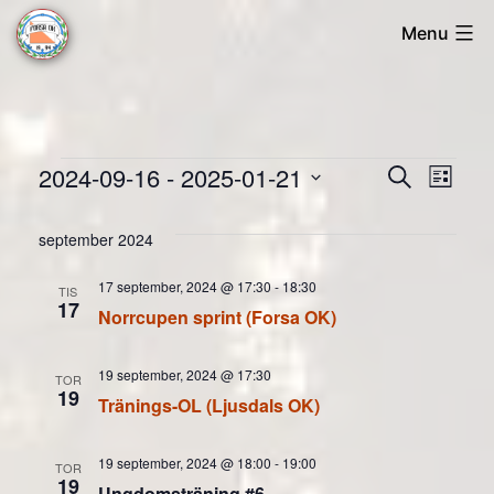
Skip
Menu
to
Forsa
content
OK
Evenemang
2024-09-16
 - 
2025-01-21
Evene
Ev
Sök
Lista
Välj
vyn
Searc
september 2024
datum.
and
17 september, 2024 @ 17:30
-
18:30
TIS
17
Views
Norrcupen sprint (Forsa OK)
Naviga
19 september, 2024 @ 17:30
TOR
19
Tränings-OL (Ljusdals OK)
19 september, 2024 @ 18:00
-
19:00
TOR
19
Ungdomsträning #6