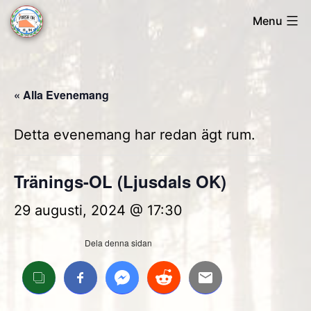
Skip
Menu
to
Forsa
content
OK
« Alla Evenemang
Detta evenemang har redan ägt rum.
Tränings-OL (Ljusdals OK)
29 augusti, 2024 @ 17:30
Dela denna sidan