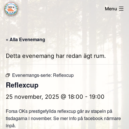
Skip
Menu
to
Forsa
content
OK
« Alla Evenemang
Detta evenemang har redan ägt rum.
Evenemangs-serie:
Reflexcup
Reflexcup
25 november, 2025 @ 18:00
-
19:00
Forsa OKs prestigefyllda reflexcup går av stapeln på
tisdagarna i november. Se mer info på facebook närmare
inpå.