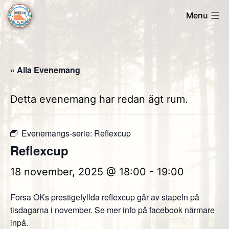
Skip
Menu
to
Forsa
content
OK
« Alla Evenemang
Detta evenemang har redan ägt rum.
Evenemangs-serie:
Reflexcup
Reflexcup
18 november, 2025 @ 18:00
-
19:00
Forsa OKs prestigefyllda reflexcup går av stapeln på
tisdagarna i november. Se mer info på facebook närmare
inpå.