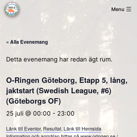
Skip
Menu
to
Forsa
content
OK
« Alla Evenemang
Detta evenemang har redan ägt rum.
O-Ringen Göteborg, Etapp 5, lång,
jaktstart (Swedish League, #6)
(Göteborgs OF)
25 juli @ 00:00
-
23:00
Länk till Eventor
,
Resultat
,
Länk till Hemsida
Information och anmälan hittas på www.oringen.se /