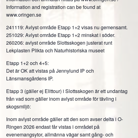
Information and registration can be found at
www.oringen.se
241119: Avlyst område Etapp 1+2 visas nu gemensamt.
251029: Avlyst område Etapp 1+2 minskat i söder.
260206: avlyst område Slottsskogen justerat runt
Lekplasten Plikta och Naturhistoriska museet
Etapp 1+2 och 4+5:
Det är OK att vistas på Jennylund IP och
Länsmansgårdens IP.
Etapp 3 (gäller ej Elittour) i Slottsskogen är ett undantag
från vad som gäller inom avlyst område för tävling i
skogsmiljö:
Inom avlyst område gäller att den som avser delta i O-
Ringen 2026 endast får vistas i området på
evenemangsytor, allmänna vägar samt gång- och