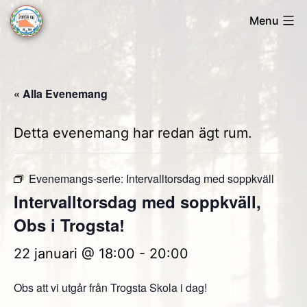
Skip
Menu
to
Forsa
content
OK
« Alla Evenemang
Detta evenemang har redan ägt rum.
Evenemangs-serie:
Intervalltorsdag med soppkväll
Intervalltorsdag med soppkväll,
Obs i Trogsta!
22 januari @ 18:00
-
20:00
Obs att vi utgår från Trogsta Skola i dag!