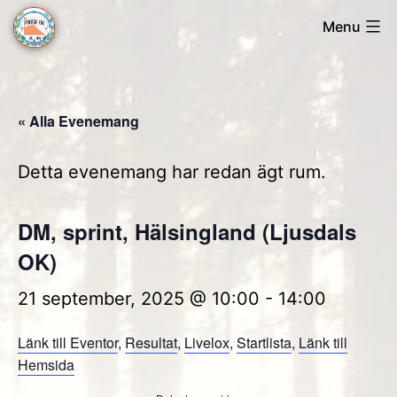
Skip
Menu
to
Forsa
content
OK
« Alla Evenemang
Detta evenemang har redan ägt rum.
DM, sprint, Hälsingland (Ljusdals
OK)
21 september, 2025 @ 10:00
-
14:00
Länk till Eventor
,
Resultat
,
Livelox
,
Startlista
,
Länk till
Hemsida