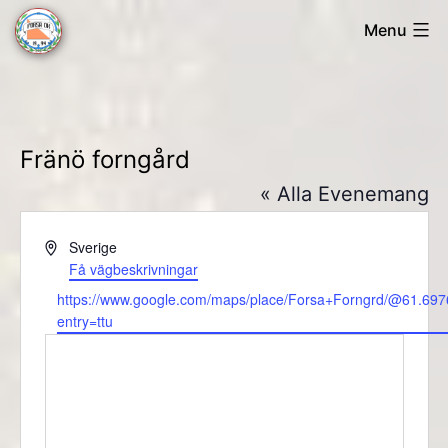
Skip
Menu
to
Forsa
content
OK
Fränö forngård
« Alla Evenemang
Adress
Sverige
Få vägbeskrivningar
Website
https://www.google.com/maps/place/Forsa+Forngrd/@61.69
entry=ttu