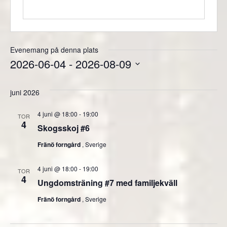
Evenemang på denna plats
2026-06-04
 - 
2026-08-09
Välj
juni 2026
datum.
4 juni @ 18:00
-
19:00
TOR
4
Skogsskoj #6
Fränö forngård
, Sverige
4 juni @ 18:00
-
19:00
TOR
4
Ungdomsträning #7 med familjekväll
Fränö forngård
, Sverige