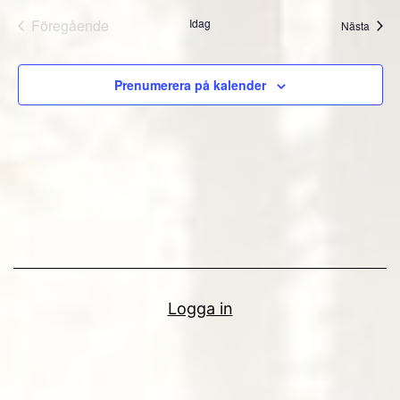
Föregående
Idag
Even
Nästa
Evenemang
Prenumerera på kalender
Logga in