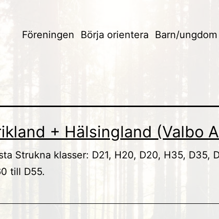
Föreningen
Börja orientera
Barn/ungdom
rikland + Hälsingland (Valbo A
tlista Strukna klasser: D21, H20, D20, H35, D35,
 till D55.