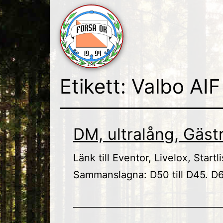
Skip
to
content
Forsa
Etikett:
Valbo AIF
OK
DM, ultralång, Gäst
Länk till Eventor, Livelox, Star
Sammanslagna: D50 till D45. D60