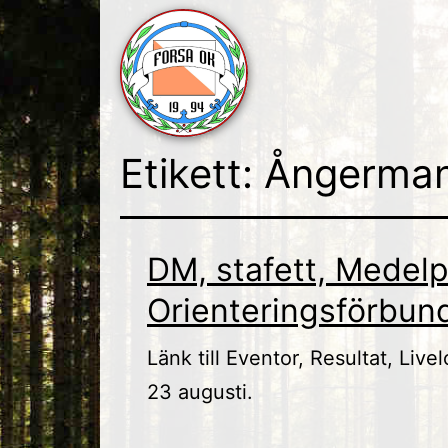
Skip
to
content
Forsa
Etikett:
Ångerman
OK
DM, stafett, Mede
Orienteringsförbun
Länk till Eventor, Resultat, Liv
23 augusti.