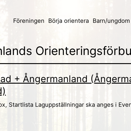
Föreningen
Börja orientera
Barn/ungdom
lands Orienteringsförb
lpad + Ångermanland (Ångerm
d)
elox, Startlista Laguppställningar ska anges i Ev