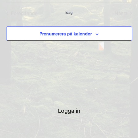
Välj
datum.
Föregående
Idag
Nästa
Evenemang
Evene
Prenumerera på kalender
Logga in