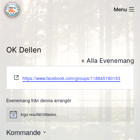
Skip
Menu
to
Forsa
content
OK
OK Dellen
« Alla Evenemang
Website
https://www.facebook.com/groups/118845180153
Evenemang från denna arrangör
Inga resultat hittades.
Notis
Kommande