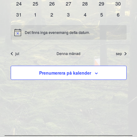
0
0
0
0
0
0
0
24
25
26
27
28
29
30
evenemang
evenemang
evenemang
evenemang
evenemang
evenemang
evenema
0
0
0
0
0
0
0
31
1
2
3
4
5
6
evenemang
evenemang
evenemang
evenemang
evenemang
evenemang
evenema
Det finns inga evenemang detta datum.
Notis
jul
Denna månad
sep
Prenumerera på kalender