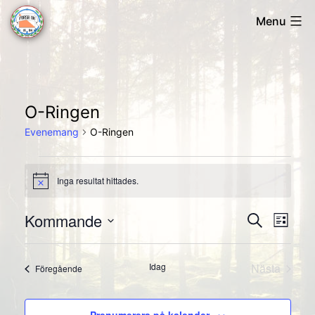
Skip
Menu
to
Forsa
content
OK
O-Ringen
Evenemang
O-Ringen
Evenemang
Inga resultat hittades.
Notis
Kommande
Evene
Ev
Sök
Lista
Välj
vyn
Searc
datum.
Idag
Nästa
Evenemang
Föregående
and
Evenema
Views