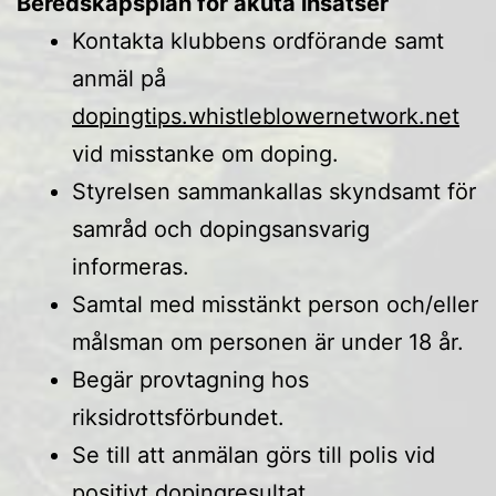
Beredskapsplan för akuta insatser
Kontakta klubbens ordförande samt
anmäl på
dopingtips.whistleblowernetwork.net
vid misstanke om doping.
Styrelsen sammankallas skyndsamt för
samråd och dopingsansvarig
informeras.
Samtal med misstänkt person och/eller
målsman om personen är under 18 år.
Begär provtagning hos
riksidrottsförbundet.
Se till att anmälan görs till polis vid
positivt dopingresultat