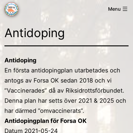
Skip
Menu
to
Forsa
content
Antidoping
OK
Antidoping
En första antidopingplan utarbetades och
antogs av Forsa OK sedan 2018 och vi
”Vaccinerades” då av Riksidrottsförbundet.
Denna plan har setts över 2021 & 2025 och
har därmed ”omvaccinerats”.
Antidopingplan för Forsa OK
Datum 2021-05-24